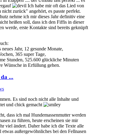
 in Etappen .... der Umbau fast perfekt ... es
ergauf
Ich habe mir oft das Lied von
nicht zurück" angehört, es passte perfekt.
utz nehme ich mir dieses Jahr definitiv eine
icht heißen soll, dass ich den Fiffis in dieser
fen werde, erste Kontakte sind bereits geknüpft
euch:
es neues Jahr, 12 gesunde Monate,
Wochen, 365 super Tage,
me Stunden, 525.600 glückliche Minuten
ure Wünsche in Erfüllung gehen.
da ...
ws
en. Es sind noch nicht alle Inhalte und
eitet und chick gemacht
icht, dass ich mal Hundemassenmutter werden
asen zu führen, heute erscheinen sie mir
r viel ändert. Daher habe ich die Texte alle
mal etwas außergewöhnliches bei den Fellnasen