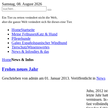
Samstag, 08. August 2026
Ein Tier zu retten verändert nicht die Welt,
aber die ganze Welt verändert sich für dieses eine Tier.
Home
Startseite
Meine Fellnasen
Katz & Hund
Pflegehunde
Galgo Español
spanischer Windhund
Tierschutz
Wissenswertes
News & Infos
dies & das
Home
News & Infos
Frohes neues Jahr
Geschrieben von admin am
01. Januar 2013
. Veröffentlicht in
News
Juhu, 2012 ist
letzte Jahr ha
vermissen. In
fast vollständ