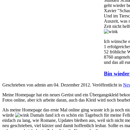
Stunden Schlaf
geht wieder b
Xavier "Schau 
Und im Tiersch
Auszeit, was n
Zeit nicht hel
Ich wünsche 
1 erfolgreich
52 fröhliche 
8760 angeneh
und das all e
Bin wieder 
Geschrieben von admin am
04. Dezember 2012
. Veröffentlicht in
Ne
Meine Homepage hat ein neues Gerüst und ein Übergangskleid bekomm
Fotos online, aber ich arbeite daran, auch das Kleid wird noch bearb
Als meine Homepage das erste Mal online ging wusste ich ja noch n
würde
Damals fand ich es schön ein Tagebuch für meine Felln
einfach zu lang, wie Romane, Updates bleiben aus, weil sich nicht meh
neu geschrieben, viel kürzer und damit hoffentlich lesbar. Sollte es 