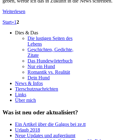
geben, werde ich das in Zukunft in die News schreiben.
Weiterlesen
Start
«
1
2
Dies & Das
Die lustigen Seiten des
Lebens
Geschichten, Gedichte,
Zitate
Das Hundewörterbuch
Nur ein Hund
Romantik vs. Realität
Dein Hund
News & Infos
Tierschutznachrichten
Links
Über mich
Was
ist neu oder aktualisiert?
Ein Artikel über die Galgos bei ze.tt
Urlaub 2018
Neue Updates und aufgeräumt