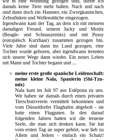
wir in eine Wohnung gezogen sind, durfte ich
damals keine Tiere mehr halten. Nach und nach
sind dann doch ein Hamster, ein Zwergkaninchen,
Zebrafinken und Wellensittiche eingezogen.
Irgendwann kam der Tag, an dem ich mit meinem
damaligen Freund, seinem Jacky und Moritz
(Beagle- und Schnauzermix) und mit Pussy
(europäisch Kurzhaar) zusammen gezogen bin.
Viele Jahre sind dann ins Land gezogen, eine
Tochter wurde geboren, aber irgendwann trennten
sich unsere Wege dann wieder. Ein neues Leben
mit Mann und Tochter begann und ...
meine erste große spanische Leidenschaft:
meine kleine Nala, Spanierin (Shi-Tzu-
mix)
Nala kam im Juli 97 aus Estèpona zu uns.
Wir haben sie damals durch einen privaten
Tierschutzverein vermittelt bekommen und
vom Düsseldorfer Flughafen abgeholt - sie
hatte einen Flugpaten. In den darauf
folgenden Jahren hatten wir die treueste
Seele, die man sich denken kann. Sie hat
vom ersten Tag an super gehört, war lieb zu
Allem und Jedem - einfach ein Schatz!