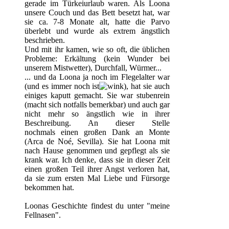
gerade im Türkeiurlaub waren. Als Loona
unsere Couch und das Bett besetzt hat, war
sie ca. 7-8 Monate alt, hatte die Parvo
überlebt und wurde als extrem ängstlich
beschrieben.
Und mit ihr kamen, wie so oft, die üblichen
Probleme: Erkältung (kein Wunder bei
unserem Mistwetter), Durchfall, Würmer...
... und da Loona ja noch im Flegelalter war
(und es immer noch ist
), hat sie auch
einiges kaputt gemacht. Sie war stubenrein
(macht sich notfalls bemerkbar) und auch gar
nicht mehr so ängstlich wie in ihrer
Beschreibung. An dieser Stelle
nochmals einen großen Dank an Monte
(Arca de Noé, Sevilla). Sie hat Loona mit
nach Hause genommen und gepflegt als sie
krank war. Ich denke, dass sie in dieser Zeit
einen großen Teil ihrer Angst verloren hat,
da sie zum ersten Mal Liebe und Fürsorge
bekommen hat.
Loonas Geschichte findest du unter "meine
Fellnasen".