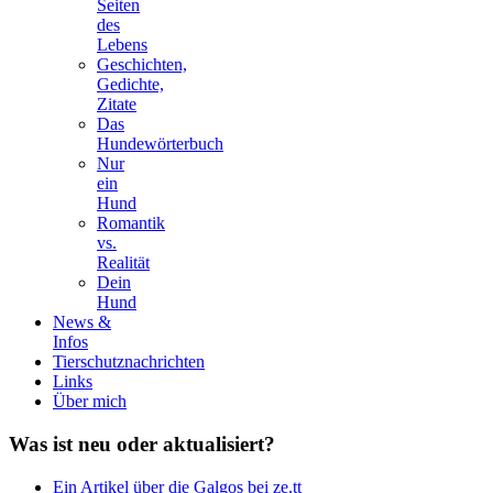
Seiten
des
Lebens
Geschichten,
Gedichte,
Zitate
Das
Hundewörterbuch
Nur
ein
Hund
Romantik
vs.
Realität
Dein
Hund
News &
Infos
Tierschutznachrichten
Links
Über mich
Was
ist neu oder aktualisiert?
Ein Artikel über die Galgos bei ze.tt