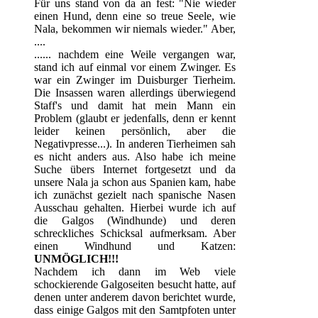
Für uns stand von da an fest: "Nie wieder
einen Hund, denn eine so treue Seele, wie
Nala, bekommen wir niemals wieder." Aber,
....
...... nachdem eine Weile vergangen war,
stand ich auf einmal vor einem Zwinger. Es
war ein Zwinger im Duisburger Tierheim.
Die Insassen waren allerdings überwiegend
Staff's und damit hat mein Mann ein
Problem (glaubt er jedenfalls, denn er kennt
leider keinen persönlich, aber die
Negativpresse...). In anderen Tierheimen sah
es nicht anders aus. Also habe ich meine
Suche übers Internet fortgesetzt und da
unsere Nala ja schon aus Spanien kam, habe
ich zunächst gezielt nach spanische Nasen
Ausschau gehalten. Hierbei wurde ich auf
die Galgos (Windhunde) und deren
schreckliches Schicksal aufmerksam. Aber
einen Windhund und Katzen:
UNMÖGLICH!!!
Nachdem ich dann im Web viele
schockierende Galgoseiten besucht hatte, auf
denen unter anderem davon berichtet wurde,
dass einige Galgos mit den Samtpfoten unter