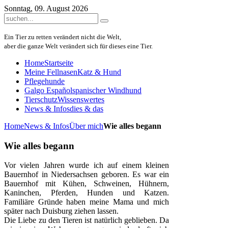
Sonntag, 09. August 2026
Ein Tier zu retten verändert nicht die Welt,
aber die ganze Welt verändert sich für dieses eine Tier.
Home
Startseite
Meine Fellnasen
Katz & Hund
Pflegehunde
Galgo Español
spanischer Windhund
Tierschutz
Wissenswertes
News & Infos
dies & das
Home
News & Infos
Über mich
Wie alles begann
Wie alles begann
Vor vielen Jahren wurde ich auf einem kleinen
Bauernhof in Niedersachsen geboren. Es war ein
Bauernhof mit Kühen, Schweinen, Hühnern,
Kaninchen, Pferden, Hunden und Katzen.
Familiäre Gründe haben meine Mama und mich
später nach Duisburg ziehen lassen.
Die Liebe zu den Tieren ist natürlich geblieben. Da