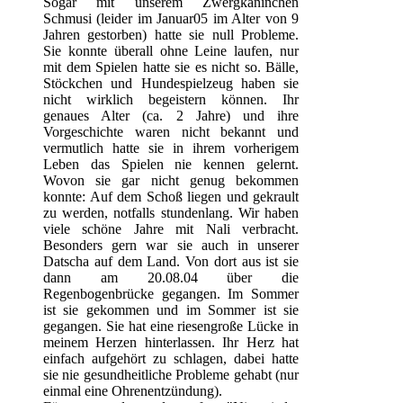
Sogar mit unserem Zwergkaninchen
Schmusi (leider im Januar05 im Alter von 9
Jahren gestorben) hatte sie null Probleme.
Sie konnte überall ohne Leine laufen, nur
mit dem Spielen hatte sie es nicht so. Bälle,
Stöckchen und Hundespielzeug haben sie
nicht wirklich begeistern können. Ihr
genaues Alter (ca. 2 Jahre) und ihre
Vorgeschichte waren nicht bekannt und
vermutlich hatte sie in ihrem vorherigem
Leben das Spielen nie kennen gelernt.
Wovon sie gar nicht genug bekommen
konnte: Auf dem Schoß liegen und gekrault
zu werden, notfalls stundenlang. Wir haben
viele schöne Jahre mit Nali verbracht.
Besonders gern war sie auch in unserer
Datscha auf dem Land. Von dort aus ist sie
dann am 20.08.04 über die
Regenbogenbrücke gegangen. Im Sommer
ist sie gekommen und im Sommer ist sie
gegangen. Sie hat eine riesengroße Lücke in
meinem Herzen hinterlassen. Ihr Herz hat
einfach aufgehört zu schlagen, dabei hatte
sie nie gesundheitliche Probleme gehabt (nur
einmal eine Ohrenentzündung).