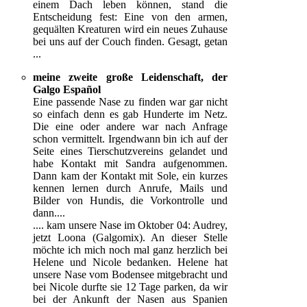
einem Dach leben können, stand die
Entscheidung fest: Eine von den armen,
gequälten Kreaturen wird ein neues Zuhause
bei uns auf der Couch finden. Gesagt, getan
...
meine zweite große Leidenschaft, der
Galgo Español
Eine passende Nase zu finden war gar nicht
so einfach denn es gab Hunderte im Netz.
Die eine oder andere war nach Anfrage
schon vermittelt. Irgendwann bin ich auf der
Seite eines Tierschutzvereins gelandet und
habe Kontakt mit Sandra aufgenommen.
Dann kam der Kontakt mit Sole, ein kurzes
kennen lernen durch Anrufe, Mails und
Bilder von Hundis, die Vorkontrolle und
dann....
.... kam unsere Nase im Oktober 04: Audrey,
jetzt Loona (Galgomix). An dieser Stelle
möchte ich mich noch mal ganz herzlich bei
Helene und Nicole bedanken. Helene hat
unsere Nase vom Bodensee mitgebracht und
bei Nicole durfte sie 12 Tage parken, da wir
bei der Ankunft der Nasen aus Spanien