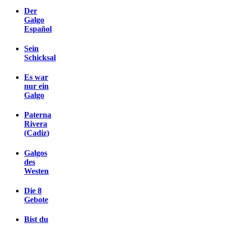
Der
Galgo
Español
Sein
Schicksal
Es war
nur ein
Galgo
Paterna
Rivera
(Cadiz)
Galgos
des
Westen
Die 8
Gebote
Bist du