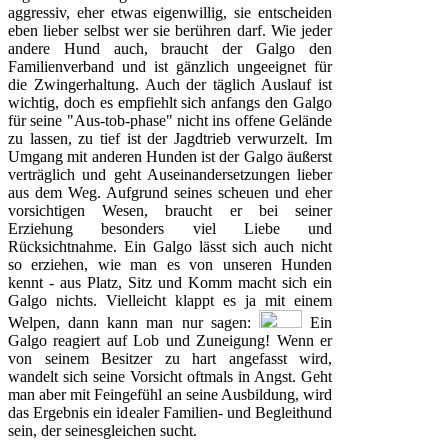
aggressiv, eher etwas eigenwillig, sie entscheiden
eben lieber selbst wer sie berühren darf. Wie jeder
andere Hund auch, braucht der Galgo den
Familienverband und ist gänzlich ungeeignet für
die Zwingerhaltung. Auch der täglich Auslauf ist
wichtig, doch es empfiehlt sich anfangs den Galgo
für seine "Aus-tob-phase" nicht ins offene Gelände
zu lassen, zu tief ist der Jagdtrieb verwurzelt. Im
Umgang mit anderen Hunden ist der Galgo äußerst
verträglich und geht Auseinandersetzungen lieber
aus dem Weg. Aufgrund seines scheuen und eher
vorsichtigen Wesen, braucht er bei seiner
Erziehung besonders viel Liebe und
Rücksichtnahme. Ein Galgo lässt sich auch nicht
so erziehen, wie man es von unseren Hunden
kennt - aus Platz, Sitz und Komm macht sich ein
Galgo nichts. Vielleicht klappt es ja mit einem
Welpen, dann kann man nur sagen:
Ein
Galgo reagiert auf Lob und Zuneigung! Wenn er
von seinem Besitzer zu hart angefasst wird,
wandelt sich seine Vorsicht oftmals in Angst. Geht
man aber mit Feingefühl an seine Ausbildung, wird
das Ergebnis ein idealer Familien- und Begleithund
sein, der seinesgleichen sucht.