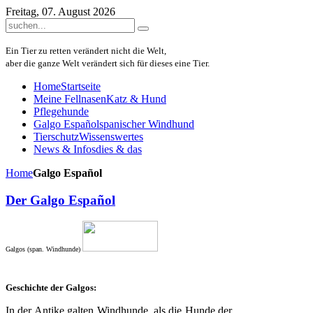
Freitag, 07. August 2026
Ein Tier zu retten verändert nicht die Welt,
aber die ganze Welt verändert sich für dieses eine Tier.
Home
Startseite
Meine Fellnasen
Katz & Hund
Pflegehunde
Galgo Español
spanischer Windhund
Tierschutz
Wissenswertes
News & Infos
dies & das
Home
Galgo Español
Der Galgo Español
Galgos (span. Windhunde)
Geschichte der Galgos:
In der Antike galten Windhunde, als die Hunde der