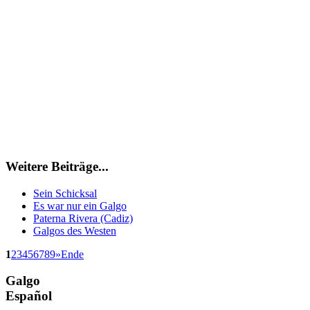
Weitere Beiträge...
Sein Schicksal
Es war nur ein Galgo
Paterna Rivera (Cadiz)
Galgos des Westen
1
2
3
4
5
6
7
8
9
»
Ende
Galgo
Español