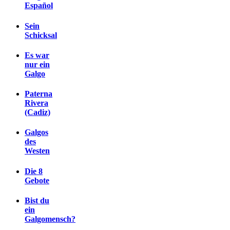
Español
Sein
Schicksal
Es war
nur ein
Galgo
Paterna
Rivera
(Cadiz)
Galgos
des
Westen
Die 8
Gebote
Bist du
ein
Galgomensch?