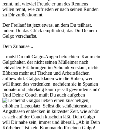
rennt, mit wieviel Freude er um des Rennens
willen rennt, wie zufrieden er nach seinen Runden
zu Dir zurückkommt.
Der Freilauf ist jetzt etwas, an dem Du teilhast,
indem Du das Glück empfindest, das Du Deinem
Galgo verschaffst.
Dein Zuhause...
...mußt Du mit Galgo-Augen betrachten. Kaum ein
Galgohalter, der nicht seinen Mülleimer nach
leidvollen Erfahrungen im Schrank verstaut, nichts
Eßbares mehr auf Tischen und Arbeitsflächen
aufbewahrt. Galgos klauen wie die Raben; wer
will ihnen das verdenken, nachdem sie in Spanien
monate-und jahrelang kaum je satt geworden sind?
Und Deine Couch mußt Du auch aufgeben
Galgos lieben einen kuscheligen,
erhöhten Liegeplatz. Selbst die schüchternsten
Angsthasen entdecken in kürzester Zeit, wie schön
es sich auf der Couch kuscheln läßt. Dein Galgo
will Dir nahe sein, immer und überall. „Ab in Dein
Körbchen“ ist kein Kommando für einen Galgo!