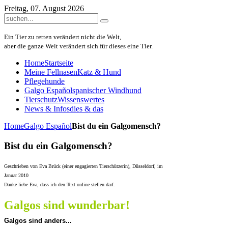
Freitag, 07. August 2026
Ein Tier zu retten verändert nicht die Welt,
aber die ganze Welt verändert sich für dieses eine Tier.
Home
Startseite
Meine Fellnasen
Katz & Hund
Pflegehunde
Galgo Español
spanischer Windhund
Tierschutz
Wissenswertes
News & Infos
dies & das
Home
Galgo Español
Bist du ein Galgomensch?
Bist du ein Galgomensch?
Geschrieben von Eva Brück (einer engagierten Tierschützerin), Düsseldorf, im
Januar 2010
Danke liebe Eva, dass ich den Text online stellen darf.
Galgos sind wunderbar!
Galgos sind anders...