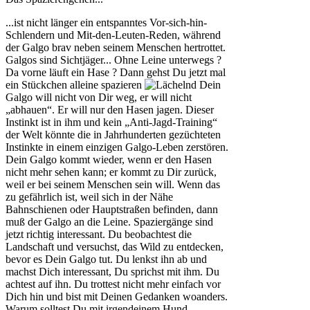
...ist nicht länger ein entspanntes Vor-sich-hin-
Schlendern und Mit-den-Leuten-Reden, während
der Galgo brav neben seinem Menschen hertrottet.
Galgos sind Sichtjäger... Ohne Leine unterwegs ?
Da vorne läuft ein Hase ? Dann gehst Du jetzt mal
ein Stückchen alleine spazieren
Dein
Galgo will nicht von Dir weg, er will nicht
„abhauen“. Er will nur den Hasen jagen. Dieser
Instinkt ist in ihm und kein „Anti-Jagd-Training“
der Welt könnte die in Jahrhunderten gezüchteten
Instinkte in einem einzigen Galgo-Leben zerstören.
Dein Galgo kommt wieder, wenn er den Hasen
nicht mehr sehen kann; er kommt zu Dir zurück,
weil er bei seinem Menschen sein will. Wenn das
zu gefährlich ist, weil sich in der Nähe
Bahnschienen oder Hauptstraßen befinden, dann
muß der Galgo an die Leine. Spaziergänge sind
jetzt richtig interessant. Du beobachtest die
Landschaft und versuchst, das Wild zu entdecken,
bevor es Dein Galgo tut. Du lenkst ihn ab und
machst Dich interessant, Du sprichst mit ihm. Du
achtest auf ihn. Du trottest nicht mehr einfach vor
Dich hin und bist mit Deinen Gedanken woanders.
Warum solltest Du mit irgendeinem Hund