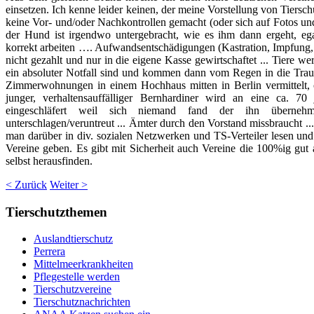
einsetzen. Ich kenne leider keinen, der meine Vorstellung von Tiers
keine Vor- und/oder Nachkontrollen gemacht (oder sich auf Fotos und
der Hund ist irgendwo untergebracht, wie es ihm dann ergeht, egal
korrekt arbeiten …. Aufwandsentschädigungen (Kastration, Impfung, M
nicht gezahlt und nur in die eigene Kasse gewirtschaftet ... Tiere wer
ein absoluter Notfall sind und kommen dann vom Regen in die Traufe
Zimmerwohnungen in einem Hochhaus mitten in Berlin vermittelt, 
junger, verhaltensauffälliger Bernhardiner wird an eine ca. 70
eingeschläfert weil sich niemand fand der ihn übernehm
unterschlagen/veruntreut ... Ämter durch den Vorstand missbraucht ... d
man darüber in div. sozialen Netzwerken und TS-Verteiler lesen un
Vereine geben. Es gibt mit Sicherheit auch Vereine die 100%ig gut a
selbst herausfinden.
< Zurück
Weiter >
Tierschutzthemen
Auslandtierschutz
Perrera
Mittelmeerkrankheiten
Pflegestelle werden
Tierschutzvereine
Tierschutznachrichten