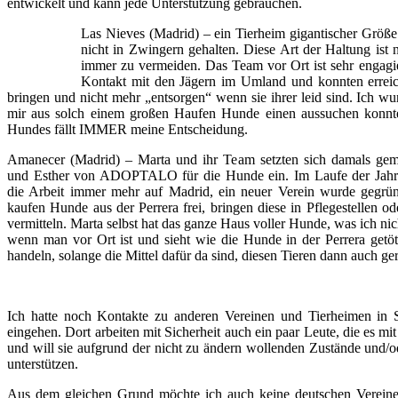
entwickelt und kann jede Unterstützung gebrauchen.
Las Nieves (Madrid) – ein Tierheim gigantischer Größ
nicht in Zwingern gehalten. Diese Art der Haltung ist n
immer zu vermeiden. Das Team vor Ort ist sehr engagiert
Kontakt mit den Jägern im Umland und konnten erreich
bringen und nicht mehr „entsorgen“ wenn sie ihrer leid sind. Ich w
mir aus solch einem großen Haufen Hunde einen aussuchen konnte,
Hundes fällt IMMER meine Entscheidung.
Amanecer (Madrid) – Marta und ihr Team setzten sich damals ge
und Esther von ADOPTALO für die Hunde ein. Im Laufe der Jahre 
die Arbeit immer mehr auf Madrid, ein neuer Verein wurde gegrün
kaufen Hunde aus der Perrera frei, bringen diese in Pflegestellen o
vermitteln. Marta selbst hat das ganze Haus voller Hunde, was ich nich
wenn man vor Ort ist und sieht wie die Hunde in der Perrera getöt
handeln, solange die Mittel dafür da sind, diesen Tieren dann auch ge
Ich hatte noch Kontakte zu anderen Vereinen und Tierheimen in S
eingehen. Dort arbeiten mit Sicherheit auch ein paar Leute, die es mi
und will sie aufgrund der nicht zu ändern wollenden Zustände und/o
unterstützen.
Aus dem gleichen Grund möchte ich auch keine deutschen Vereine v