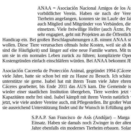
ANAA = Asociación Nacional Amigos de los An
vorbildlicher Verein. Haben sie nach der Ver
Tierheim angefangen, konnten sie im Laufe der J
auch Mitglied und Mitgründer von Verbänden, die
einsetzen. Viele freiwillige Helfer (auch Ärzte, 
sehr engagiert, geht mit Projekten an die Öffentlic
Handicap ein. Bei großen Beschlagnahmungen z.B. nimmt ANAA stets
wollen. Diese Tiere verursachen oftmals hohe Kosten, weil sie alt
sind die Häufigkeit) und länger auf eine neue Familie warten. Mit tr
um sie in ein normales Leben zurück zu führen; komplizierte Ope
Kostengründen einfach einschläfern würden. Bei ANAA bekommt JE
Asociación Cacereña de Protección Animal, gegründet 1994 (Cáceres
viele Jahre, hatte sie schon bei mir zu Hause zu Besuch. Ich schä
unterstütze sie gerne. Isabel hat mit ihrem Team viele Jahre ehre
Cáceres gearbeitet, bis Ende 2011 das AUS kam. Die Gemeinde ist
wieder einer staatlichen Institution übergeben, Tiere werden jetz
Kapazitäten mehr frei sind. Isabel kämpft mit ihrem Verein natürlich w
jetzt, wie viele andere Vereine auch, mit Pflegestellen. Ihr großer Wun
sie ausreichend Unterstützung findet und ihr Wunsch in Erfüllung ge
S.P.A.P. San Francisco de Asís (Andújar) – Marga
Einsatz. Haben sie damals noch Zwinger in der alten
Jahre ebenfalls ein modernes Tierheim erbauen. Solang