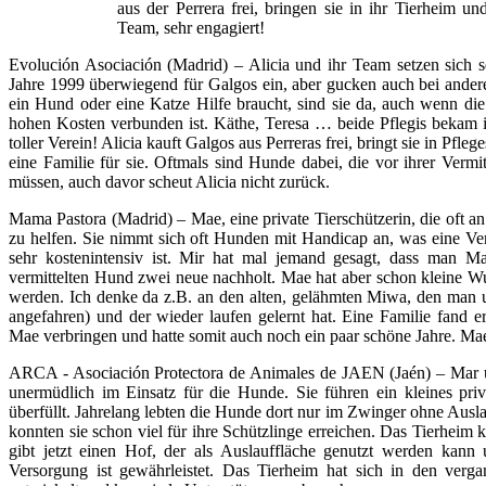
aus der Perrera frei, bringen sie in ihr Tierheim un
Team, sehr engagiert!
Evolución Asociación (Madrid) – Alicia und ihr Team setzen sich s
Jahre 1999 überwiegend für Galgos ein, aber gucken auch bei ande
ein Hund oder eine Katze Hilfe braucht, sind sie da, auch wenn di
hohen Kosten verbunden ist. Käthe, Teresa … beide Pflegis bekam i
toller Verein! Alicia kauft Galgos aus Perreras frei, bringt sie in Pfle
eine Familie für sie. Oftmals sind Hunde dabei, die vor ihrer Vermi
müssen, auch davor scheut Alicia nicht zurück.
Mama Pastora (Madrid) – Mae, eine private Tierschützerin, die oft an
zu helfen. Sie nimmt sich oft Hunden mit Handicap an, was eine Ve
sehr kostenintensiv ist. Mir hat mal jemand gesagt, dass man Mae
vermittelten Hund zwei neue nachholt. Mae hat aber schon kleine Wund
werden. Ich denke da z.B. an den alten, gelähmten Miwa, den man u
angefahren) und der wieder laufen gelernt hat. Eine Familie fand er
Mae verbringen und hatte somit auch noch ein paar schöne Jahre. Mae
ARCA - Asociación Protectora de Animales de JAEN (Jaén) – Mar u
unermüdlich im Einsatz für die Hunde. Sie führen ein kleines priv
überfüllt. Jahrelang lebten die Hunde dort nur im Zwinger ohne Ausla
konnten sie schon viel für ihre Schützlinge erreichen. Das Tierheim
gibt jetzt einen Hof, der als Auslauffläche genutzt werden kann
Versorgung ist gewährleistet. Das Tierheim hat sich in den verga