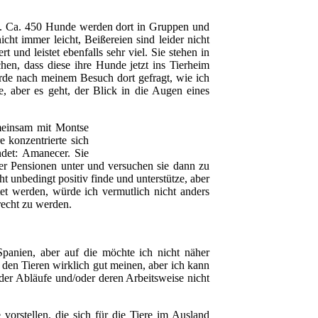
e. Ca. 450 Hunde werden dort in Gruppen und
icht immer leicht, Beißereien sind leider nicht
 und leistet ebenfalls sehr viel. Sie stehen in
en, dass diese ihre Hunde jetzt ins Tierheim
urde nach meinem Besuch dort gefragt, wie ich
 aber es geht, der Blick in die Augen eines
meinsam mit Montse
konzentrierte sich
det: Amanecer. Sie
der Pensionen unter und versuchen sie dann zu
t unbedingt positiv finde und unterstütze, aber
et werden, würde ich vermutlich nicht anders
recht zu werden.
panien, aber auf die möchte ich nicht näher
t den Tieren wirklich gut meinen, aber ich kann
der Abläufe und/oder deren Arbeitsweise nicht
orstellen, die sich für die Tiere im Ausland