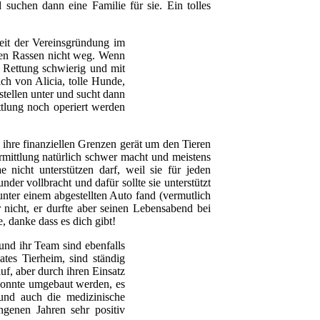
d suchen dann eine Familie für sie. Ein tolles
eit der Vereinsgründung im
ren Rassen nicht weg. Wenn
e Rettung schwierig und mit
ch von Alicia, tolle Hunde,
gestellen unter und sucht dann
ttlung noch operiert werden
 ihre finanziellen Grenzen gerät um den Tieren
rmittlung natürlich schwer macht und meistens
 nicht unterstützen darf, weil sie für jeden
er vollbracht und dafür sollte sie unterstützt
nter einem abgestellten Auto fand (vermutlich
 nicht, er durfte aber seinen Lebensabend bei
, danke dass es dich gibt!
nd ihr Team sind ebenfalls
ates Tierheim, sind ständig
uf, aber durch ihren Einsatz
 konnte umgebaut werden, es
 und auch die medizinische
ngenen Jahren sehr positiv