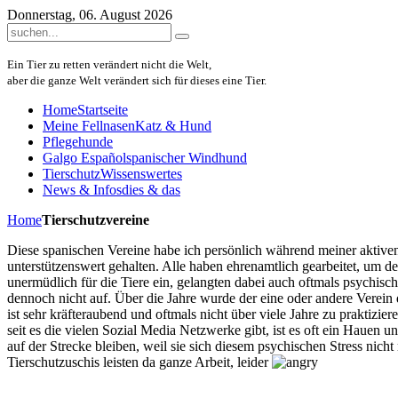
Donnerstag, 06. August 2026
Ein Tier zu retten verändert nicht die Welt,
aber die ganze Welt verändert sich für dieses eine Tier.
Home
Startseite
Meine Fellnasen
Katz & Hund
Pflegehunde
Galgo Español
spanischer Windhund
Tierschutz
Wissenswertes
News & Infos
dies & das
Home
Tierschutzvereine
Diese spanischen Vereine habe ich persönlich während meiner aktiven
unterstützenswert gehalten. Alle haben ehrenamtlich gearbeitet, um den
unermüdlich für die Tiere ein, gelangten dabei auch oftmals psychisc
dennoch nicht auf. Über die Jahre wurde der eine oder andere Verein 
ist sehr kräfteraubend und oftmals nicht über viele Jahre zu praktizi
seit es die vielen Sozial Media Netzwerke gibt, ist es oft ein Hauen 
auf der Strecke bleiben, weil sie sich diesem psychischen Stress ni
Tierschutzuschis leisten da ganze Arbeit, leider