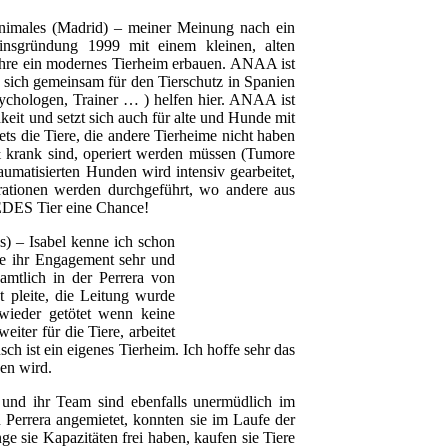
imales (Madrid) – meiner Meinung nach ein
einsgründung 1999 mit einem kleinen, alten
ahre ein modernes Tierheim erbauen. ANAA ist
 sich gemeinsam für den Tierschutz in Spanien
Psychologen, Trainer … ) helfen hier. ANAA ist
hkeit und setzt sich auch für alte und Hunde mit
 die Tiere, die andere Tierheime nicht haben
 & krank sind, operiert werden müssen (Tumore
aumatisierten Hunden wird intensiv gearbeitet,
rationen werden durchgeführt, wo andere aus
DES Tier eine Chance!
) – Isabel kenne ich schon
tze ihr Engagement sehr und
namtlich in der Perrera von
 pleite, die Leitung wurde
t wieder getötet wenn keine
eiter für die Tiere, arbeitet
sch ist ein eigenes Tierheim. Ich hoffe sehr das
hen wird.
 und ihr Team sind ebenfalls unermüdlich im
 Perrera angemietet, konnten sie im Laufe der
e sie Kapazitäten frei haben, kaufen sie Tiere